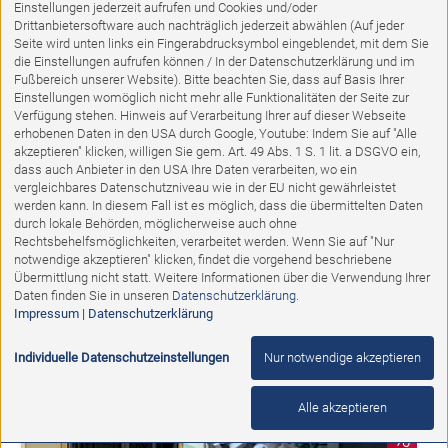
Einstellungen jederzeit aufrufen und Cookies und/oder
Drittanbietersoftware auch nachträglich jederzeit abwählen (Auf jeder
Seite wird unten links ein Fingerabdrucksymbol eingeblendet, mit dem Sie
die Einstellungen aufrufen können / In der Datenschutzerklärung und im
Fußbereich unserer Website). Bitte beachten Sie, dass auf Basis Ihrer
Einstellungen womöglich nicht mehr alle Funktionalitäten der Seite zur
Verfügung stehen. Hinweis auf Verarbeitung Ihrer auf dieser Webseite
erhobenen Daten in den USA durch Google, Youtube: Indem Sie auf "Alle
akzeptieren" klicken, willigen Sie gem. Art. 49 Abs. 1 S. 1 lit. a DSGVO ein,
dass auch Anbieter in den USA Ihre Daten verarbeiten, wo ein
vergleichbares Datenschutzniveau wie in der EU nicht gewährleistet
werden kann. In diesem Fall ist es möglich, dass die übermittelten Daten
durch lokale Behörden, möglicherweise auch ohne
Ausstellungsstück
Rechtsbehelfsmöglichkeiten, verarbeitet werden. Wenn Sie auf "Nur
notwendige akzeptieren" klicken, findet die vorgehend beschriebene
Übermittlung nicht statt. Weitere Informationen über die Verwendung Ihrer
H&H Nystead Highboard
Daten finden Sie in unseren
Datenschutzerklärung
.
Impressum
|
Datenschutzerklärung
Abholpreis:
1.999,00 €
990,00 €
Individuelle Datenschutzeinstellungen
Nur notwendige akzeptieren
Alle akzeptieren
%