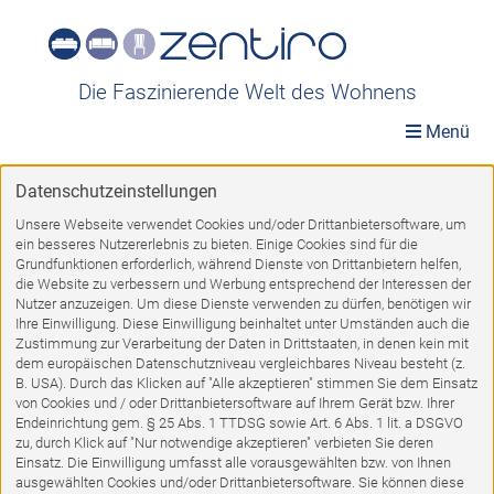
Die Faszinierende Welt des Wohnens
Menü
Datenschutzeinstellungen
Ausstellungsstücke
»
»
»
Highboards
Unsere Webseite verwendet Cookies und/oder Drittanbietersoftware, um
ein besseres Nutzererlebnis zu bieten. Einige Cookies sind für die
Highboards
Grundfunktionen erforderlich, während Dienste von Drittanbietern helfen,
die Website zu verbessern und Werbung entsprechend der Interessen der
Nutzer anzuzeigen. Um diese Dienste verwenden zu dürfen, benötigen wir
Ihre Einwilligung. Diese Einwilligung beinhaltet unter Umständen auch die
Zustimmung zur Verarbeitung der Daten in Drittstaaten, in denen kein mit
dem europäischen Datenschutzniveau vergleichbares Niveau besteht (z.
1
2
3
4
5
VORWÄRTS
B. USA). Durch das Klicken auf "Alle akzeptieren" stimmen Sie dem Einsatz
von Cookies und / oder Drittanbietersoftware auf Ihrem Gerät bzw. Ihrer
Endeinrichtung gem. § 25 Abs. 1 TTDSG sowie Art. 6 Abs. 1 lit. a DSGVO
zu, durch Klick auf "Nur notwendige akzeptieren" verbieten Sie deren
%
Einsatz. Die Einwilligung umfasst alle vorausgewählten bzw. von Ihnen
ausgewählten Cookies und/oder Drittanbietersoftware. Sie können diese