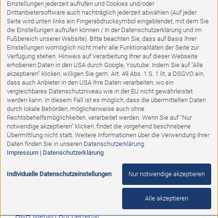
Einstellungen jederzeit aufrufen und Cookies und/oder
Drittanbietersoftware auch nachträglich jederzeit abwählen (Auf jeder
Seite wird unten links ein Fingerabdrucksymbol eingeblendet, mit dem Sie
1
2
3
4
5
VORWÄRTS
die Einstellungen aufrufen können / In der Datenschutzerklärung und im
Fußbereich unserer Website). Bitte beachten Sie, dass auf Basis Ihrer
Einstellungen womöglich nicht mehr alle Funktionalitäten der Seite zur
Verfügung stehen. Hinweis auf Verarbeitung Ihrer auf dieser Webseite
%
erhobenen Daten in den USA durch Google, Youtube: Indem Sie auf "Alle
akzeptieren" klicken, willigen Sie gem. Art. 49 Abs. 1 S. 1 lit. a DSGVO ein,
dass auch Anbieter in den USA Ihre Daten verarbeiten, wo ein
vergleichbares Datenschutzniveau wie in der EU nicht gewährleistet
werden kann. In diesem Fall ist es möglich, dass die übermittelten Daten
durch lokale Behörden, möglicherweise auch ohne
Rechtsbehelfsmöglichkeiten, verarbeitet werden. Wenn Sie auf "Nur
notwendige akzeptieren" klicken, findet die vorgehend beschriebene
Übermittlung nicht statt. Weitere Informationen über die Verwendung Ihrer
Daten finden Sie in unseren
Datenschutzerklärung
.
Impressum
|
Datenschutzerklärung
Individuelle Datenschutzeinstellungen
Nur notwendige akzeptieren
Ausstellungsstück
Alle akzeptieren
H&H Metalo Bücherregal