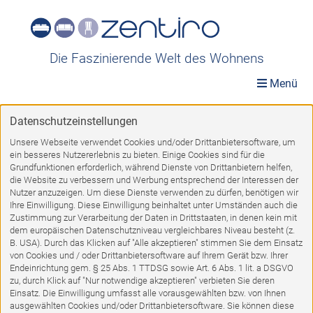
Die Faszinierende Welt des Wohnens
Menü
Datenschutzeinstellungen
Ausstellungsstücke
»
Möbel A-Z
»
Sessel
»
Liegesessel
Unsere Webseite verwendet Cookies und/oder Drittanbietersoftware, um
ein besseres Nutzererlebnis zu bieten. Einige Cookies sind für die
Liegesessel
Grundfunktionen erforderlich, während Dienste von Drittanbietern helfen,
die Website zu verbessern und Werbung entsprechend der Interessen der
Nutzer anzuzeigen. Um diese Dienste verwenden zu dürfen, benötigen wir
Ihre Einwilligung. Diese Einwilligung beinhaltet unter Umständen auch die
Zustimmung zur Verarbeitung der Daten in Drittstaaten, in denen kein mit
dem europäischen Datenschutzniveau vergleichbares Niveau besteht (z.
B. USA). Durch das Klicken auf "Alle akzeptieren" stimmen Sie dem Einsatz
von Cookies und / oder Drittanbietersoftware auf Ihrem Gerät bzw. Ihrer
%
Endeinrichtung gem. § 25 Abs. 1 TTDSG sowie Art. 6 Abs. 1 lit. a DSGVO
zu, durch Klick auf "Nur notwendige akzeptieren" verbieten Sie deren
Einsatz. Die Einwilligung umfasst alle vorausgewählten bzw. von Ihnen
ausgewählten Cookies und/oder Drittanbietersoftware. Sie können diese