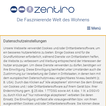
Die Faszinierende Welt des Wohnens
Menü
Datenschutzeinstellungen
Ausstellungsstücke
»
Möbel A-Z
»
Küchenmöbel
»
Küchenbloecke
Unsere Webseite verwendet Cookies und/oder Drittanbietersoftware, um
ein besseres Nutzererlebnis zu bieten. Einige Cookies sind für die
Küchenbloecke
Grundfunktionen erforderlich, während Dienste von Drittanbietern helfen,
die Website zu verbessern und Werbung entsprechend der Interessen der
Nutzer anzuzeigen. Um diese Dienste verwenden zu dürfen, benötigen wir
Ihre Einwilligung. Diese Einwilligung beinhaltet unter Umständen auch die
Zustimmung zur Verarbeitung der Daten in Drittstaaten, in denen kein mit
dem europäischen Datenschutzniveau vergleichbares Niveau besteht (z.
1
2
3
VORWÄRTS
B. USA). Durch das Klicken auf "Alle akzeptieren" stimmen Sie dem Einsatz
von Cookies und / oder Drittanbietersoftware auf Ihrem Gerät bzw. Ihrer
Endeinrichtung gem. § 25 Abs. 1 TTDSG sowie Art. 6 Abs. 1 lit. a DSGVO
zu, durch Klick auf "Nur notwendige akzeptieren" verbieten Sie deren
%
Einsatz. Die Einwilligung umfasst alle vorausgewählten bzw. von Ihnen
ausgewählten Cookies und/oder Drittanbietersoftware. Sie können diese