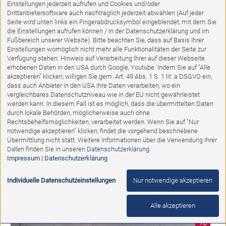
Einstellungen jederzeit aufrufen und Cookies und/oder
Drittanbietersoftware auch nachträglich jederzeit abwählen (Auf jeder
Seite wird unten links ein Fingerabdrucksymbol eingeblendet, mit dem Sie
die Einstellungen aufrufen können / In der Datenschutzerklärung und im
Fußbereich unserer Website). Bitte beachten Sie, dass auf Basis Ihrer
Einstellungen womöglich nicht mehr alle Funktionalitäten der Seite zur
Verfügung stehen. Hinweis auf Verarbeitung Ihrer auf dieser Webseite
erhobenen Daten in den USA durch Google, Youtube: Indem Sie auf "Alle
akzeptieren" klicken, willigen Sie gem. Art. 49 Abs. 1 S. 1 lit. a DSGVO ein,
dass auch Anbieter in den USA Ihre Daten verarbeiten, wo ein
vergleichbares Datenschutzniveau wie in der EU nicht gewährleistet
werden kann. In diesem Fall ist es möglich, dass die übermittelten Daten
durch lokale Behörden, möglicherweise auch ohne
Ausstellungsstück
Rechtsbehelfsmöglichkeiten, verarbeitet werden. Wenn Sie auf "Nur
notwendige akzeptieren" klicken, findet die vorgehend beschriebene
Übermittlung nicht statt. Weitere Informationen über die Verwendung Ihrer
Musterküche Estrada
Daten finden Sie in unseren
Datenschutzerklärung
.
Impressum
|
Datenschutzerklärung
Abholpreis:
15.987,00 €
6.874,00 €
Individuelle Datenschutzeinstellungen
Nur notwendige akzeptieren
Alle akzeptieren
%