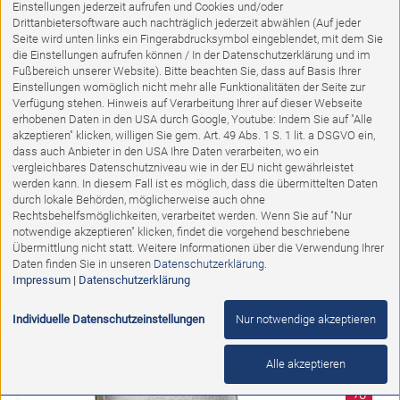
Einstellungen jederzeit aufrufen und Cookies und/oder
Drittanbietersoftware auch nachträglich jederzeit abwählen (Auf jeder
Seite wird unten links ein Fingerabdrucksymbol eingeblendet, mit dem Sie
die Einstellungen aufrufen können / In der Datenschutzerklärung und im
Fußbereich unserer Website). Bitte beachten Sie, dass auf Basis Ihrer
Einstellungen womöglich nicht mehr alle Funktionalitäten der Seite zur
Verfügung stehen. Hinweis auf Verarbeitung Ihrer auf dieser Webseite
erhobenen Daten in den USA durch Google, Youtube: Indem Sie auf "Alle
akzeptieren" klicken, willigen Sie gem. Art. 49 Abs. 1 S. 1 lit. a DSGVO ein,
dass auch Anbieter in den USA Ihre Daten verarbeiten, wo ein
vergleichbares Datenschutzniveau wie in der EU nicht gewährleistet
werden kann. In diesem Fall ist es möglich, dass die übermittelten Daten
durch lokale Behörden, möglicherweise auch ohne
Ausstellungsstück
Rechtsbehelfsmöglichkeiten, verarbeitet werden. Wenn Sie auf "Nur
notwendige akzeptieren" klicken, findet die vorgehend beschriebene
Übermittlung nicht statt. Weitere Informationen über die Verwendung Ihrer
Polstersessel TL 3535
Daten finden Sie in unseren
Datenschutzerklärung
.
Impressum
|
Datenschutzerklärung
Abholpreis:
474,00 €
379,00 €
Individuelle Datenschutzeinstellungen
Nur notwendige akzeptieren
Alle akzeptieren
%