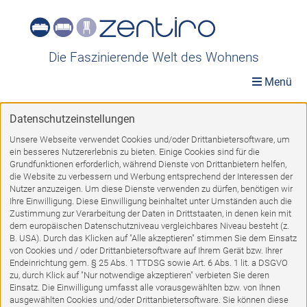
Die Faszinierende Welt des Wohnens
Menü
Datenschutzeinstellungen
Ausstellungsstücke
»
Möbel A-Z
»
Sessel
»
Esszimmersessel
Unsere Webseite verwendet Cookies und/oder Drittanbietersoftware, um
ein besseres Nutzererlebnis zu bieten. Einige Cookies sind für die
Esszimmersessel
Grundfunktionen erforderlich, während Dienste von Drittanbietern helfen,
die Website zu verbessern und Werbung entsprechend der Interessen der
Nutzer anzuzeigen. Um diese Dienste verwenden zu dürfen, benötigen wir
Ihre Einwilligung. Diese Einwilligung beinhaltet unter Umständen auch die
Zustimmung zur Verarbeitung der Daten in Drittstaaten, in denen kein mit
dem europäischen Datenschutzniveau vergleichbares Niveau besteht (z.
1
2
VORWÄRTS
B. USA). Durch das Klicken auf "Alle akzeptieren" stimmen Sie dem Einsatz
von Cookies und / oder Drittanbietersoftware auf Ihrem Gerät bzw. Ihrer
Endeinrichtung gem. § 25 Abs. 1 TTDSG sowie Art. 6 Abs. 1 lit. a DSGVO
zu, durch Klick auf "Nur notwendige akzeptieren" verbieten Sie deren
%
Einsatz. Die Einwilligung umfasst alle vorausgewählten bzw. von Ihnen
ausgewählten Cookies und/oder Drittanbietersoftware. Sie können diese