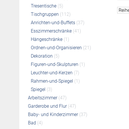
Tresentische
(5)
Tischgruppen
(112)
Anrichten-und-Buffets
(37)
Esszimmerschränke
(41)
Hängeschränke
(1)
Ordnen-und-Organisieren
(21)
Dekoration
(5)
Figuren-und-Skulpturen
(1)
Leuchter-und-Kerzen
(7)
Rahmen-und-Spiegel
(1)
Spiegel
(3)
Arbeitszimmer
(47)
Garderobe und Flur
(47)
Baby- und Kinderzimmer
(37)
Bad
(4)