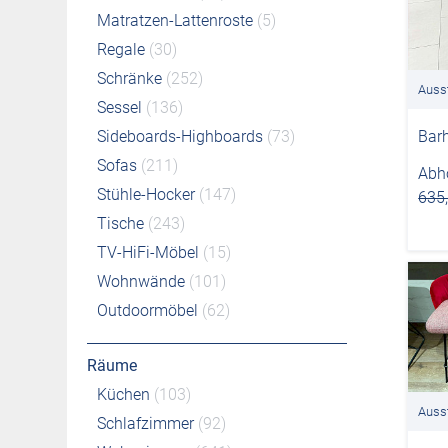
Matratzen-Lattenroste
(5)
Regale
(30)
Schränke
(252)
Auss
Sessel
(136)
Bar
Sideboards-Highboards
(73)
Sofas
(211)
Abho
Stühle-Hocker
(147)
635
Tische
(243)
TV-HiFi-Möbel
(15)
Wohnwände
(101)
Outdoormöbel
(62)
Räume
Küchen
(103)
Auss
Schlafzimmer
(92)