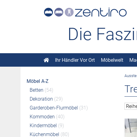
Die Fasz
Ihr Händler Vor Ort
Möbelwelt
Ma
Ausste
Möbel A-Z
Tr
Betten
(54)
Dekoration
(29)
Garderoben-Flurmöbel
(31)
Kommoden
(40)
Kindermöbel
(9)
Küchenmöbel
(80)