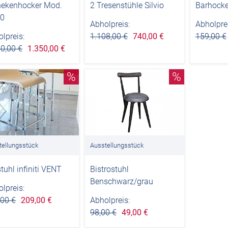
hekenhocker Mod.
2 Tresenstühle Silvio
Barhocke
0
Abholpreis:
Abholprei
lpreis:
1.108,00 €
740,00 €
159,00 €
0,00 €
1.350,00 €
%
%
tellungsstück
Ausstellungsstück
tuhl infiniti VENT
Bistrostuhl
Benschwarz/grau
lpreis:
,00 €
209,00 €
Abholpreis:
98,00 €
49,00 €