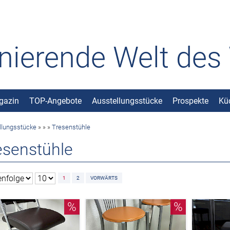
inierende Welt de
gazin
TOP-Angebote
Ausstellungsstücke
Prospekte
Kü
llungsstücke
»
»
»
Tresenstühle
esenstühle
1
2
VORWÄRTS
%
%