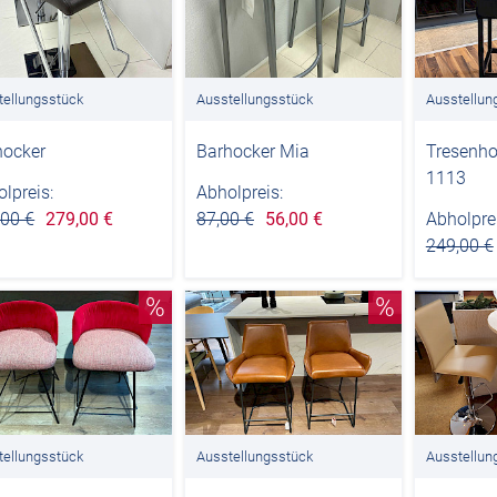
tellungsstück
Ausstellungsstück
Ausstellun
hocker
Barhocker Mia
Tresenho
1113
lpreis:
Abholpreis:
,00 €
279,00 €
87,00 €
56,00 €
Abholprei
249,00 €
%
%
tellungsstück
Ausstellungsstück
Ausstellun