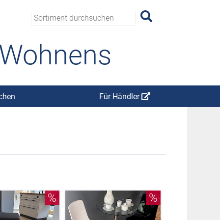
s Wohnens
chen
Für Händler
%
%