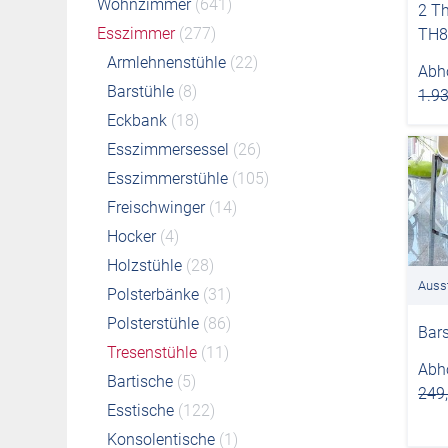
Wohnzimmer
(641)
2 T
Esszimmer
(277)
TH8
Armlehnenstühle
(22)
Abho
Barstühle
(8)
1.93
Eckbank
(18)
Esszimmersessel
(26)
Esszimmerstühle
(105)
Freischwinger
(14)
Hocker
(4)
Holzstühle
(28)
Auss
Polsterbänke
(31)
Polsterstühle
(86)
Bars
Tresenstühle
(11)
Abho
Bartische
(5)
249
Esstische
(122)
Konsolentische
(1)