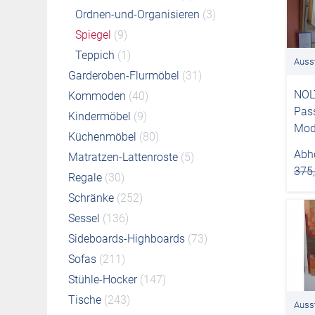
Ordnen-und-Organisieren
(3)
Spiegel
(9)
Teppich
(1)
Auss
Garderoben-Flurmöbel
(31)
NOL
Kommoden
(40)
Pas
Kindermöbel
(9)
Mod
Küchenmöbel
(80)
Abho
Matratzen-Lattenroste
(5)
375
Regale
(30)
Schränke
(252)
Sessel
(136)
Sideboards-Highboards
(73)
Sofas
(211)
Stühle-Hocker
(147)
Tische
(243)
Auss