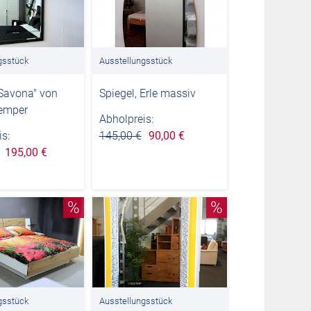
gsstück
Ausstellungsstück
"Savona" von
Spiegel, Erle massiv
emper
Abholpreis:
s:
145,00 €
90,00 €
195,00 €
%
%
gsstück
Ausstellungsstück