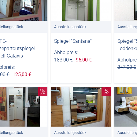
tellungsstück
Ausstellungsstück
Ausstellun
TE-
Spiegel "Santana"
Spiegel 
separtoutspiegel
Loddenk
Abholpreis:
ell Galaxis
183,00 €
95,00 €
Abholprei
lpreis:
347,00 €
,00 €
125,00 €
%
%
tellungsstück
Ausstellungsstück
Ausstellun