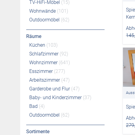
TV-HiFi-Möbel
(15)
Spie
Wohnwände
(101)
Ker
Outdoormöbel
(62)
Abho
145
Räume
Küchen
(103)
Schlafzimmer
(92)
Wohnzimmer
(641)
Esszimmer
(277)
Arbeitszimmer
(47)
Garderobe und Flur
(47)
Auss
Baby- und Kinderzimmer
(37)
Bad
(4)
Spie
Outdoormöbel
(62)
Abho
279
Sortimente