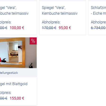
gel "Vera",
Spiegel "Vera",
Schlafzi
nbuche teilmassiv
Kernbuche teilmassiv
- Eiche 
lpreis:
Abholpreis:
Abholprei
,00 €
100,00 €
170,00 €
95,00 €
6.734,00
%
tellungsstück
gel mit Blattgold
lpreis:
,00 €
155,00 €