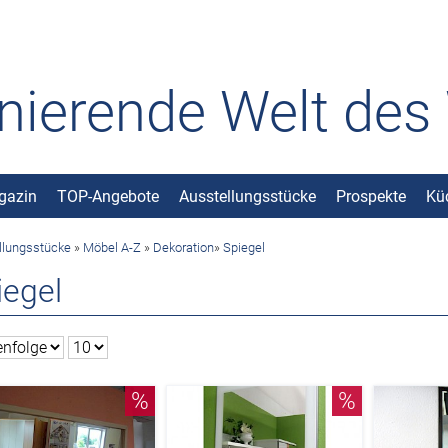
inierende Welt de
gazin
TOP-Angebote
Ausstellungsstücke
Prospekte
Kü
llungsstücke
»
Möbel A-Z
»
Dekoration
»
Spiegel
iegel
%
%