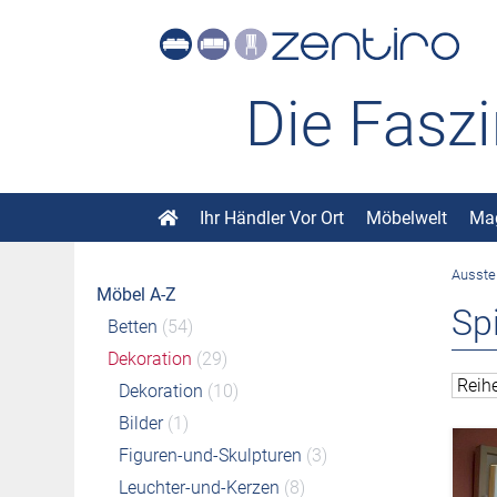
Die Fasz
Ihr Händler Vor Ort
Möbelwelt
Ma
Ausste
Möbel A-Z
Sp
Betten
(54)
Dekoration
(29)
Dekoration
(10)
Bilder
(1)
Figuren-und-Skulpturen
(3)
Leuchter-und-Kerzen
(8)