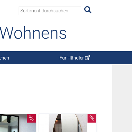
s Wohnens
chen
Für Händler
%
%