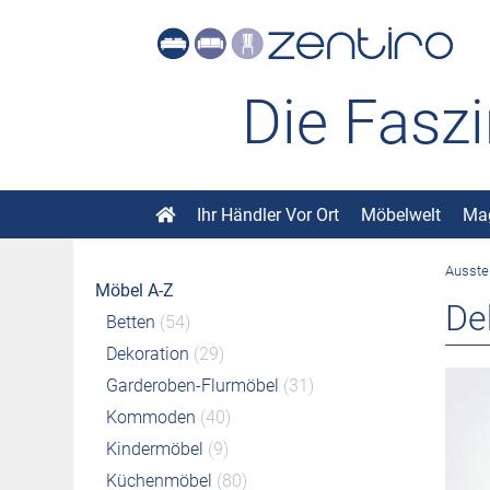
Die Fasz
Ihr Händler Vor Ort
Möbelwelt
Ma
Ausste
Möbel A-Z
De
Betten
(54)
Dekoration
(29)
Garderoben-Flurmöbel
(31)
Kommoden
(40)
Kindermöbel
(9)
Küchenmöbel
(80)