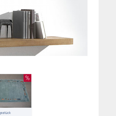
%
gsstück