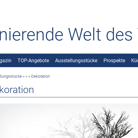
inierende Welt de
gazin
TOP-Angebote
Ausstellungsstücke
Prospekte
Kü
llungsstücke
»
»
»
Dekoration
koration