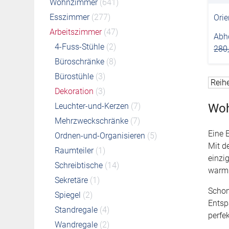
Wohnzimmer
(641)
Esszimmer
(277)
Orie
Arbeitszimmer
(47)
Abho
4-Fuss-Stühle
(2)
280
Büroschränke
(8)
Bürostühle
(3)
Dekoration
(3)
Leuchter-und-Kerzen
(7)
Woh
Mehrzweckschränke
(7)
Eine 
Ordnen-und-Organisieren
(5)
Mit d
Raumteiler
(1)
einzi
Schreibtische
(14)
warm 
Sekretäre
(1)
Schon
Spiegel
(2)
Entsp
Standregale
(4)
perfe
Wandregale
(2)