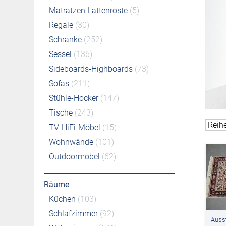
Matratzen-Lattenroste
(5)
Regale
(30)
Schränke
(252)
Sessel
(136)
Sideboards-Highboards
(73)
Sofas
(211)
Stühle-Hocker
(147)
Tische
(243)
TV-HiFi-Möbel
(15)
Wohnwände
(101)
Outdoormöbel
(62)
Räume
Küchen
(103)
Schlafzimmer
(92)
Auss