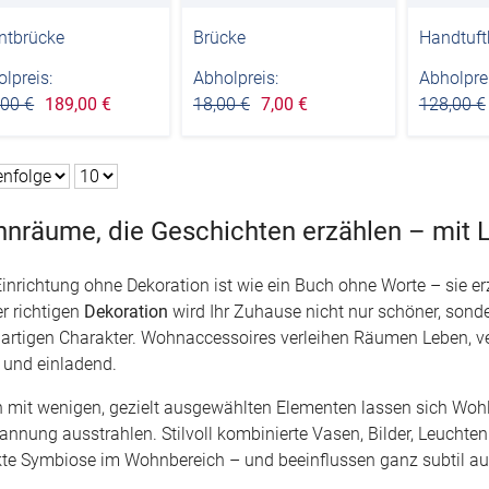
ntbrücke
Brücke
Handtuft
lpreis:
Abholpreis:
Abholprei
,00 €
189,00 €
18,00 €
7,00 €
128,00 €
nräume, die Geschichten erzählen – mit L
Einrichtung ohne Dekoration ist wie ein Buch ohne Worte – sie er
er richtigen
Dekoration
wird Ihr Zuhause nicht nur schöner, son
gartigen Charakter. Wohnaccessoires verleihen Räumen Leben, ve
und einladend.
 mit wenigen, gezielt ausgewählten Elementen lassen sich Wohl
annung ausstrahlen. Stilvoll kombinierte Vasen, Bilder, Leucht
kte Symbiose im Wohnbereich – und beeinflussen ganz subtil au