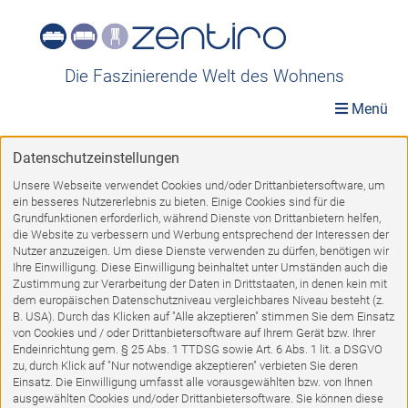
Die Faszinierende Welt des Wohnens
Menü
Datenschutzeinstellungen
Ausstellungsstücke
»
Möbel A-Z
»
Schränke
»
Kleiderschränke
Unsere Webseite verwendet Cookies und/oder Drittanbietersoftware, um
ein besseres Nutzererlebnis zu bieten. Einige Cookies sind für die
Kleiderschränke
Grundfunktionen erforderlich, während Dienste von Drittanbietern helfen,
die Website zu verbessern und Werbung entsprechend der Interessen der
Nutzer anzuzeigen. Um diese Dienste verwenden zu dürfen, benötigen wir
Ihre Einwilligung. Diese Einwilligung beinhaltet unter Umständen auch die
Zustimmung zur Verarbeitung der Daten in Drittstaaten, in denen kein mit
dem europäischen Datenschutzniveau vergleichbares Niveau besteht (z.
1
2
3
4
VORWÄRTS
B. USA). Durch das Klicken auf "Alle akzeptieren" stimmen Sie dem Einsatz
von Cookies und / oder Drittanbietersoftware auf Ihrem Gerät bzw. Ihrer
Endeinrichtung gem. § 25 Abs. 1 TTDSG sowie Art. 6 Abs. 1 lit. a DSGVO
zu, durch Klick auf "Nur notwendige akzeptieren" verbieten Sie deren
%
Einsatz. Die Einwilligung umfasst alle vorausgewählten bzw. von Ihnen
ausgewählten Cookies und/oder Drittanbietersoftware. Sie können diese