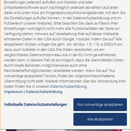
Einstellungen jederzeit aufrufen und Cookies und/oder
Drittanbietersoftware auch nachträglich jederzeit abwählen (Auf jeder
Seite wird unten links ein Fingerabdrucksymbol eingeblendet, mit dem Sie
die Einstellungen aufrufen können / In der Datenschutzerklärung und im
Fußbereich unserer Website). Bitte beachten Sie, dass auf Basis Ihrer
Einstellungen womöglich nicht mehr alle Funktionalitäten der Seite zur
Verfügung stehen. Hinweis auf Verarbeitung Ihrer auf dieser Webseite
erhobenen Daten in den USA durch Google, Youtube: Indem Sie auf "Alle
akzeptieren" klicken, willigen Sie gem. Art. 49 Abs. 1 S. 1 lit. a DSGVO ein,
dass auch Anbieter in den USA Ihre Daten verarbeiten, wo ein
vergleichbares Datenschutzniveau wie in der EU nicht gewährleistet
werden kann. In diesem Fall ist es möglich, dass die übermittelten Daten
durch lokale Behörden, möglicherweise auch ohne
Ausstellungsstück
Rechtsbehelfsmöglichkeiten, verarbeitet werden. Wenn Sie auf "Nur
notwendige akzeptieren" klicken, findet die vorgehend beschriebene
Übermittlung nicht statt. Weitere Informationen über die Verwendung Ihrer
Appartementmöbel Achat ECKSCHRANKKOMBI
Daten finden Sie in unseren
Datenschutzerklärung
.
Impressum
|
Datenschutzerklärung
Abholpreis:
2.525,00 €
1.290,00 €
Individuelle Datenschutzeinstellungen
Nur notwendige akzeptieren
Alle akzeptieren
%