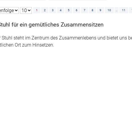
1
2
3
4
5
6
7
8
9
10
…
11
Stuhl für ein gemütliches Zusammensitzen
r Stuhl steht im Zentrum des Zusammenlebens und bietet uns 
lichen Ort zum Hinsetzen.