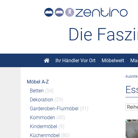
Die Fasz
Ihr Händler Vor Ort
Möbelwelt
Ma
Ausste
Möbel A-Z
Es
Betten
(54)
Dekoration
(29)
Garderoben-Flurmöbel
(31)
Kommoden
(40)
Kindermöbel
(9)
Küchenmöbel
(80)