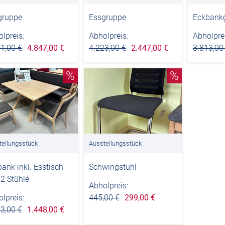
gruppe
Essgruppe
Eckbank
lpreis:
Abholpreis:
Abholprei
1,00 €
4.847,00 €
4.223,00 €
2.447,00 €
3.813,00
%
%
tellungsstück
Ausstellungsstück
ank inkl. Esstisch
Schwingstuhl
2 Stühle
Abholpreis:
lpreis:
445,00 €
299,00 €
3,00 €
1.448,00 €