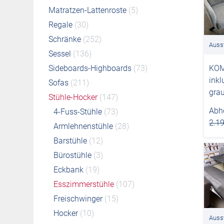
Matratzen-Lattenroste
(5)
Regale
(30)
Schränke
(252)
Auss
Sessel
(136)
KOM
Sideboards-Highboards
(73)
inkl
Sofas
(211)
gra
Stühle-Hocker
(147)
Abho
4-Fuss-Stühle
(73)
2.19
Armlehnenstühle
(28)
Barstühle
(12)
Bürostühle
(3)
Eckbank
(19)
Esszimmerstühle
(107)
Freischwinger
(15)
Hocker
(10)
Auss