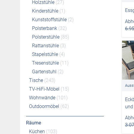
Holzstühle
(27)
Ess
Kinderstühle
(1)
Kunststoffstühle
(2)
Abho
Polsterbank
(32)
6.95
Polsterstühle
(85)
Rattanstühle
(3)
Stapelstühle
(4)
Tresenstühle
(11)
Gartenstuhl
(2)
Tische
(243)
Auss
TV-HiFi-Möbel
(15)
Wohnwände
(101)
Eckb
Outdoormöbel
(62)
und 
Abho
Räume
3.07
Küchen
(103)