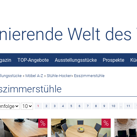
inierende Welt de
gazin
TOP-Angebote
Ausstellungsstücke
Prospekte
Kü
llungsstücke
»
Möbel A-Z
»
Stühle-Hocker
»
Esszimmerstühle
szimmerstühle
1
2
3
4
5
6
7
8
9
10
…
11
%
%