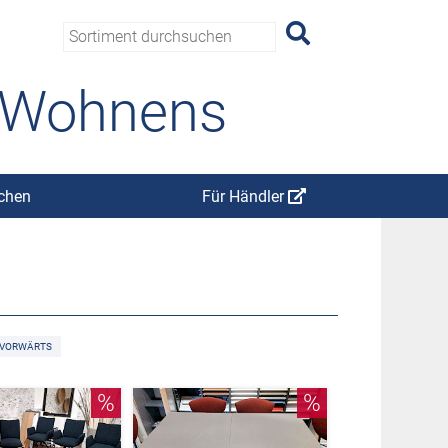
s Wohnens
chen
Für Händler
VORWÄRTS
%
%