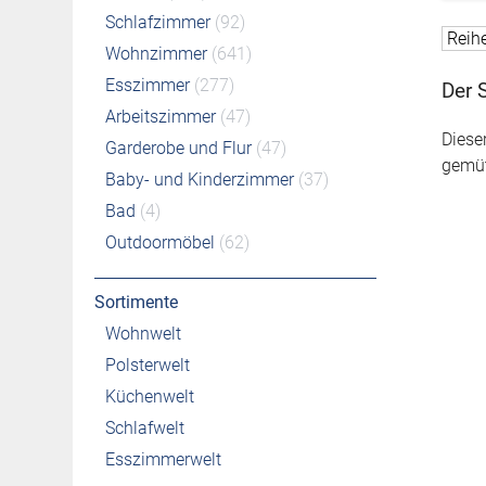
Schlafzimmer
(92)
Wohnzimmer
(641)
Esszimmer
(277)
Der 
Arbeitszimmer
(47)
Diese
Garderobe und Flur
(47)
gemüt
Baby- und Kinderzimmer
(37)
Bad
(4)
Outdoormöbel
(62)
Sortimente
Wohnwelt
Polsterwelt
Küchenwelt
Schlafwelt
Esszimmerwelt