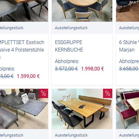
tellungsstück
Ausstellungsstück
Ausstellun
PLETTSET Esstisch
ESSGRUPPE
6 Stühle
usive 4 Polsterstühle
KERNBUCHE
Marjan
u
Abholpreis:
Abholprei
lpreis:
3.572,00 €
1.998,00 €
3.658,00
5,00 €
1.599,00 €
%
%
tellungsstück
Ausstellungsstück
Ausstellun