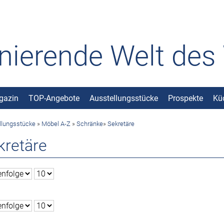
inierende Welt de
gazin
TOP-Angebote
Ausstellungsstücke
Prospekte
Kü
llungsstücke
»
Möbel A-Z
»
Schränke
»
Sekretäre
kretäre