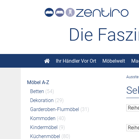
Die Fasz
Ihr Händler Vor Ort
Möbelwelt
Ma
Ausste
Möbel A-Z
Se
Betten
(54)
Dekoration
(29)
Garderoben-Flurmöbel
(31)
Kommoden
(40)
Kindermöbel
(9)
Küchenmöbel
(80)