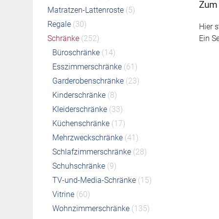
Zum 
Matratzen-Lattenroste
(5)
Regale
(30)
Hier s
Ein S
Schränke
(252)
Büroschränke
(14)
Esszimmerschränke
(61)
Garderobenschränke
(23)
Kinderschränke
(8)
Kleiderschränke
(33)
Küchenschränke
(17)
Mehrzweckschränke
(41)
Schlafzimmerschränke
(28)
Schuhschränke
(9)
TV-und-Media-Schränke
(15)
Vitrine
(60)
Wohnzimmerschränke
(135)