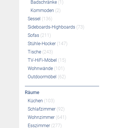
Badschränke
(1)
Kommoden
(2)
Sessel
(136)
Sideboards-Highboards
(73)
Sofas
(211)
Stühle-Hocker
(147)
Tische
(243)
TV-HiFi-Möbel
(15)
Wohnwände
(101)
Outdoormöbel
(62)
Räume
Küchen
(103)
Schlafzimmer
(92)
Wohnzimmer
(641)
Esszimmer
(277)