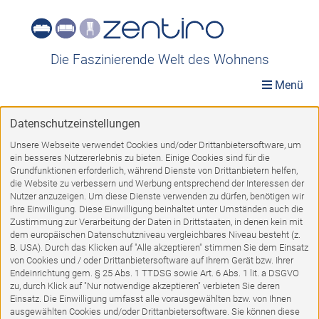
Die Faszinierende Welt des Wohnens
Menü
Datenschutzeinstellungen
TOP-Angebote
»
Möbel A-Z
»
Sofas
»
Sofakombination
Unsere Webseite verwendet Cookies und/oder Drittanbietersoftware, um
ein besseres Nutzererlebnis zu bieten. Einige Cookies sind für die
Sofakombination
Grundfunktionen erforderlich, während Dienste von Drittanbietern helfen,
die Website zu verbessern und Werbung entsprechend der Interessen der
Nutzer anzuzeigen. Um diese Dienste verwenden zu dürfen, benötigen wir
Ihre Einwilligung. Diese Einwilligung beinhaltet unter Umständen auch die
Zustimmung zur Verarbeitung der Daten in Drittstaaten, in denen kein mit
dem europäischen Datenschutzniveau vergleichbares Niveau besteht (z.
1
2
VORWÄRTS
B. USA). Durch das Klicken auf "Alle akzeptieren" stimmen Sie dem Einsatz
von Cookies und / oder Drittanbietersoftware auf Ihrem Gerät bzw. Ihrer
Endeinrichtung gem. § 25 Abs. 1 TTDSG sowie Art. 6 Abs. 1 lit. a DSGVO
zu, durch Klick auf "Nur notwendige akzeptieren" verbieten Sie deren
Einsatz. Die Einwilligung umfasst alle vorausgewählten bzw. von Ihnen
ausgewählten Cookies und/oder Drittanbietersoftware. Sie können diese