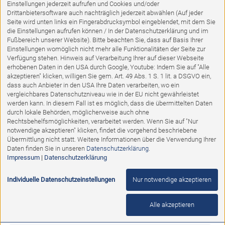
Einstellungen jederzeit aufrufen und Cookies und/oder
Drittanbietersoftware auch nachträglich jederzeit abwählen (Auf jeder
Seite wird unten links ein Fingerabdrucksymbol eingeblendet, mit dem Sie
die Einstellungen aufrufen können / In der Datenschutzerklärung und im
Fußbereich unserer Website). Bitte beachten Sie, dass auf Basis Ihrer
Einstellungen womöglich nicht mehr alle Funktionalitäten der Seite zur
Verfügung stehen. Hinweis auf Verarbeitung Ihrer auf dieser Webseite
erhobenen Daten in den USA durch Google, Youtube: Indem Sie auf "Alle
akzeptieren" klicken, willigen Sie gem. Art. 49 Abs. 1 S. 1 lit. a DSGVO ein,
dass auch Anbieter in den USA Ihre Daten verarbeiten, wo ein
vergleichbares Datenschutzniveau wie in der EU nicht gewährleistet
werden kann. In diesem Fall ist es möglich, dass die übermittelten Daten
durch lokale Behörden, möglicherweise auch ohne
TOP-Angebot
Rechtsbehelfsmöglichkeiten, verarbeitet werden. Wenn Sie auf "Nur
notwendige akzeptieren" klicken, findet die vorgehend beschriebene
Übermittlung nicht statt. Weitere Informationen über die Verwendung Ihrer
Sofakombination Z22408
Daten finden Sie in unseren
Datenschutzerklärung
.
Impressum
|
Datenschutzerklärung
Abholpreis:
6.159,00 €
Individuelle Datenschutzeinstellungen
Nur notwendige akzeptieren
Alle akzeptieren