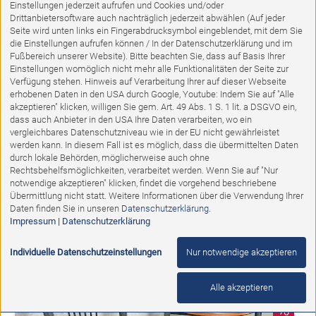
Einstellungen jederzeit aufrufen und Cookies und/oder
Drittanbietersoftware auch nachträglich jederzeit abwählen (Auf jeder
Seite wird unten links ein Fingerabdrucksymbol eingeblendet, mit dem Sie
die Einstellungen aufrufen können / In der Datenschutzerklärung und im
Fußbereich unserer Website). Bitte beachten Sie, dass auf Basis Ihrer
Einstellungen womöglich nicht mehr alle Funktionalitäten der Seite zur
Verfügung stehen. Hinweis auf Verarbeitung Ihrer auf dieser Webseite
erhobenen Daten in den USA durch Google, Youtube: Indem Sie auf "Alle
akzeptieren" klicken, willigen Sie gem. Art. 49 Abs. 1 S. 1 lit. a DSGVO ein,
dass auch Anbieter in den USA Ihre Daten verarbeiten, wo ein
vergleichbares Datenschutzniveau wie in der EU nicht gewährleistet
werden kann. In diesem Fall ist es möglich, dass die übermittelten Daten
durch lokale Behörden, möglicherweise auch ohne
Ausstellungsstück
Rechtsbehelfsmöglichkeiten, verarbeitet werden. Wenn Sie auf "Nur
notwendige akzeptieren" klicken, findet die vorgehend beschriebene
Übermittlung nicht statt. Weitere Informationen über die Verwendung Ihrer
Barhocker
Daten finden Sie in unseren
Datenschutzerklärung
.
Impressum
|
Datenschutzerklärung
Abholpreis:
635,00 €
279,00 €
Individuelle Datenschutzeinstellungen
Nur notwendige akzeptieren
Alle akzeptieren
%