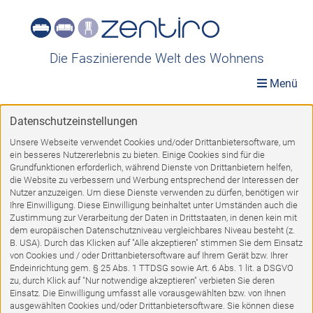
Die Faszinierende Welt des Wohnens
Menü
Datenschutzeinstellungen
Möbelwelt
»
Möbel A-Z
»
Stühle-Hocker
»
Tresenstühle
Unsere Webseite verwendet Cookies und/oder Drittanbietersoftware, um
ein besseres Nutzererlebnis zu bieten. Einige Cookies sind für die
Tresenstühle
Grundfunktionen erforderlich, während Dienste von Drittanbietern helfen,
die Website zu verbessern und Werbung entsprechend der Interessen der
Nutzer anzuzeigen. Um diese Dienste verwenden zu dürfen, benötigen wir
Ihre Einwilligung. Diese Einwilligung beinhaltet unter Umständen auch die
Zustimmung zur Verarbeitung der Daten in Drittstaaten, in denen kein mit
dem europäischen Datenschutzniveau vergleichbares Niveau besteht (z.
1
2
VORWÄRTS
B. USA). Durch das Klicken auf "Alle akzeptieren" stimmen Sie dem Einsatz
von Cookies und / oder Drittanbietersoftware auf Ihrem Gerät bzw. Ihrer
Endeinrichtung gem. § 25 Abs. 1 TTDSG sowie Art. 6 Abs. 1 lit. a DSGVO
zu, durch Klick auf "Nur notwendige akzeptieren" verbieten Sie deren
%
Einsatz. Die Einwilligung umfasst alle vorausgewählten bzw. von Ihnen
ausgewählten Cookies und/oder Drittanbietersoftware. Sie können diese